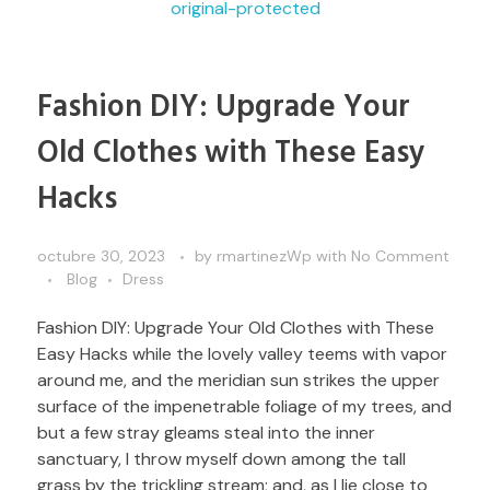
Fashion DIY: Upgrade Your
Old Clothes with These Easy
Hacks
octubre 30, 2023
by
rmartinezWp
with
No Comment
Blog
Dress
Fashion DIY: Upgrade Your Old Clothes with These
Easy Hacks while the lovely valley teems with vapor
around me, and the meridian sun strikes the upper
surface of the impenetrable foliage of my trees, and
but a few stray gleams steal into the inner
sanctuary, I throw myself down among the tall
grass by the trickling stream; and, as I lie close to