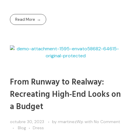
Read More
From Runway to Realway:
Recreating High-End Looks on
a Budget
octubre 30, 2023
by
rmartinezWp
with
No Comment
Blog
Dress