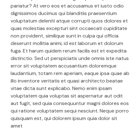
pariatur? At vero eos et accusamus et iusto odio
dignissimos ducimus qui blanditiis praesentium
voluptatum deleniti atque corrupti quos dolores et
quas molestias excepturi sint occaecati cupiditate
non provident, similique sunt in culpa qui officia
deserunt mollitia animi, id est laborum et dolorum
fuga. Et harum quidem rerum facilis est et expedita
distinctio. Sed ut perspiciatis unde omnis iste natus
error sit voluptatem accusantium doloremque
laudantium, totam rem aperiam, eaque ipsa quae ab
illo inventore veritatis et quasi architecto beatae
vitae dicta sunt explicabo. Nemo enim ipsam
voluptatem quia voluptas sit aspernatur aut odit
aut fugit, sed quia consequuntur magni dolores eos
qui ratione voluptatem sequi nesciunt. Neque porro
quisquam est, qui dolorem ipsum quia dolor sit
amet