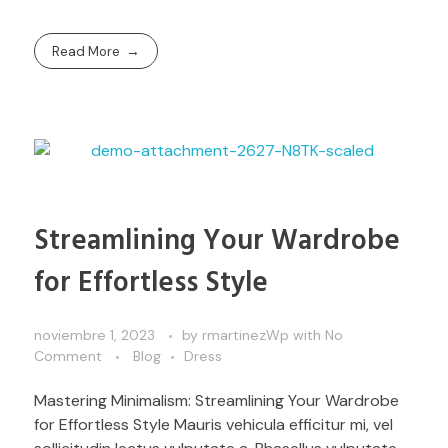
Read More
Streamlining Your Wardrobe
for Effortless Style
noviembre 1, 2023
by
rmartinezWp
with
No
Comment
Blog
Dress
Mastering Minimalism: Streamlining Your Wardrobe
for Effortless Style Mauris vehicula efficitur mi, vel