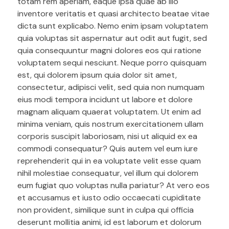
totam rem aperiam, eaque ipsa quae ab illo
inventore veritatis et quasi architecto beatae vitae
dicta sunt explicabo. Nemo enim ipsam voluptatem
quia voluptas sit aspernatur aut odit aut fugit, sed
quia consequuntur magni dolores eos qui ratione
voluptatem sequi nesciunt. Neque porro quisquam
est, qui dolorem ipsum quia dolor sit amet,
consectetur, adipisci velit, sed quia non numquam
eius modi tempora incidunt ut labore et dolore
magnam aliquam quaerat voluptatem. Ut enim ad
minima veniam, quis nostrum exercitationem ullam
corporis suscipit laboriosam, nisi ut aliquid ex ea
commodi consequatur? Quis autem vel eum iure
reprehenderit qui in ea voluptate velit esse quam
nihil molestiae consequatur, vel illum qui dolorem
eum fugiat quo voluptas nulla pariatur? At vero eos
et accusamus et iusto odio occaecati cupiditate
non provident, similique sunt in culpa qui officia
deserunt mollitia animi, id est laborum et dolorum