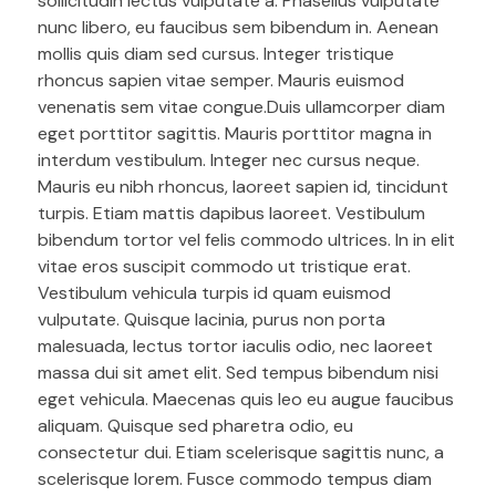
sollicitudin lectus vulputate a. Phasellus vulputate
nunc libero, eu faucibus sem bibendum in. Aenean
mollis quis diam sed cursus. Integer tristique
rhoncus sapien vitae semper. Mauris euismod
venenatis sem vitae congue.Duis ullamcorper diam
eget porttitor sagittis. Mauris porttitor magna in
interdum vestibulum. Integer nec cursus neque.
Mauris eu nibh rhoncus, laoreet sapien id, tincidunt
turpis. Etiam mattis dapibus laoreet. Vestibulum
bibendum tortor vel felis commodo ultrices. In in elit
vitae eros suscipit commodo ut tristique erat.
Vestibulum vehicula turpis id quam euismod
vulputate. Quisque lacinia, purus non porta
malesuada, lectus tortor iaculis odio, nec laoreet
massa dui sit amet elit. Sed tempus bibendum nisi
eget vehicula. Maecenas quis leo eu augue faucibus
aliquam. Quisque sed pharetra odio, eu
consectetur dui. Etiam scelerisque sagittis nunc, a
scelerisque lorem. Fusce commodo tempus diam