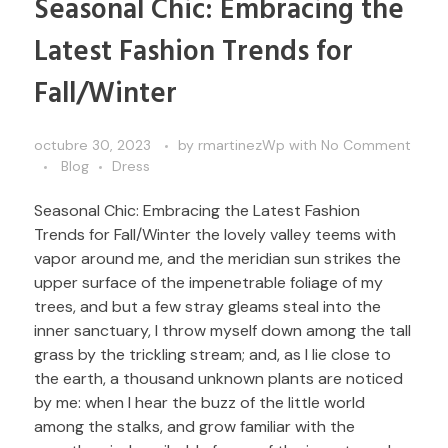
Seasonal Chic: Embracing the
Latest Fashion Trends for
Fall/Winter
octubre 30, 2023
by
rmartinezWp
with
No Comment
Blog
Dress
Seasonal Chic: Embracing the Latest Fashion
Trends for Fall/Winter the lovely valley teems with
vapor around me, and the meridian sun strikes the
upper surface of the impenetrable foliage of my
trees, and but a few stray gleams steal into the
inner sanctuary, I throw myself down among the tall
grass by the trickling stream; and, as I lie close to
the earth, a thousand unknown plants are noticed
by me: when I hear the buzz of the little world
among the stalks, and grow familiar with the