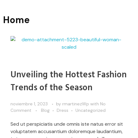
Home
Unveiling the Hottest Fashion
Trends of the Season
noviembre 1, 2023
by
rmartinezWp
with
No
Comment
Blog
Dress
Uncategorized
Sed ut perspiciatis unde omnis iste natus error sit
voluptatem accusantium doloremque laudantium,