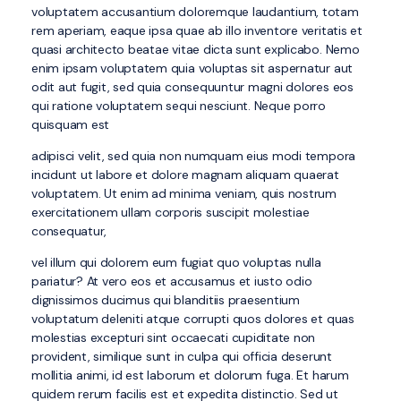
voluptatem accusantium doloremque laudantium, totam
rem aperiam, eaque ipsa quae ab illo inventore veritatis et
quasi architecto beatae vitae dicta sunt explicabo. Nemo
enim ipsam voluptatem quia voluptas sit aspernatur aut
odit aut fugit, sed quia consequuntur magni dolores eos
qui ratione voluptatem sequi nesciunt. Neque porro
quisquam est
adipisci velit, sed quia non numquam eius modi tempora
incidunt ut labore et dolore magnam aliquam quaerat
voluptatem. Ut enim ad minima veniam, quis nostrum
exercitationem ullam corporis suscipit molestiae
consequatur,
vel illum qui dolorem eum fugiat quo voluptas nulla
pariatur? At vero eos et accusamus et iusto odio
dignissimos ducimus qui blanditiis praesentium
voluptatum deleniti atque corrupti quos dolores et quas
molestias excepturi sint occaecati cupiditate non
provident, similique sunt in culpa qui officia deserunt
mollitia animi, id est laborum et dolorum fuga. Et harum
quidem rerum facilis est et expedita distinctio. Sed ut