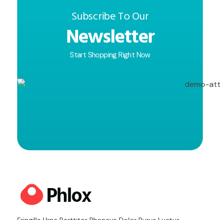
Subscribe To Our
Newsletter
Start Shopping Right Now
distincion
Fringilla Urna Porttitor Rhoncus Dolor Purus Luctus