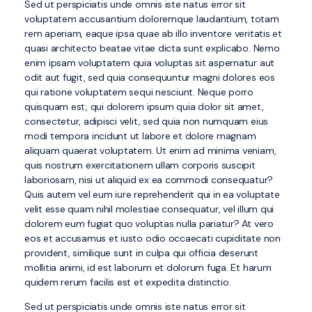
Sed ut perspiciatis unde omnis iste natus error sit
voluptatem accusantium doloremque laudantium, totam
rem aperiam, eaque ipsa quae ab illo inventore veritatis et
quasi architecto beatae vitae dicta sunt explicabo. Nemo
enim ipsam voluptatem quia voluptas sit aspernatur aut
odit aut fugit, sed quia consequuntur magni dolores eos
qui ratione voluptatem sequi nesciunt. Neque porro
quisquam est, qui dolorem ipsum quia dolor sit amet,
consectetur, adipisci velit, sed quia non numquam eius
modi tempora incidunt ut labore et dolore magnam
aliquam quaerat voluptatem. Ut enim ad minima veniam,
quis nostrum exercitationem ullam corporis suscipit
laboriosam, nisi ut aliquid ex ea commodi consequatur?
Quis autem vel eum iure reprehenderit qui in ea voluptate
velit esse quam nihil molestiae consequatur, vel illum qui
dolorem eum fugiat quo voluptas nulla pariatur? At vero
eos et accusamus et iusto odio occaecati cupiditate non
provident, similique sunt in culpa qui officia deserunt
mollitia animi, id est laborum et dolorum fuga. Et harum
quidem rerum facilis est et expedita distinctio.
Sed ut perspiciatis unde omnis iste natus error sit