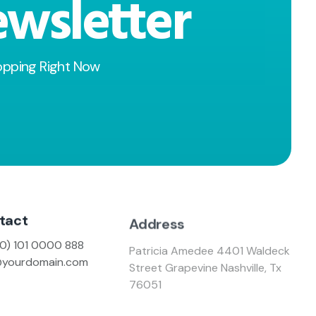
wsletter
opping Right Now
tact
Address
(0) 101 0000 888
Patricia Amedee 4401 Waldeck
@yourdomain.com
Street Grapevine Nashville, Tx
76051