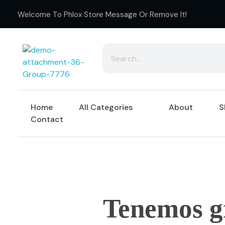
Welcome To Phlox Store Message Or Remove It!
distincion
Home
All Categories
About
S
Contact
Tenemos g