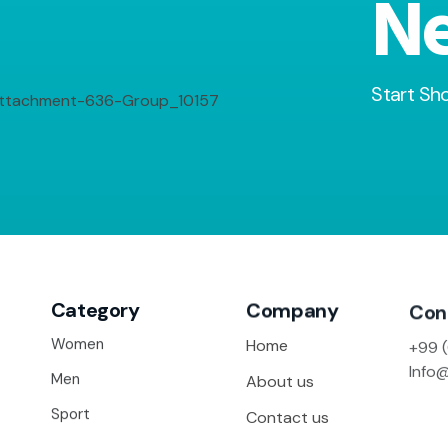
Ne
Start Sh
Category
Company
Con
Women
Home
+99 
Info
Men
About us
Sport
Contact us