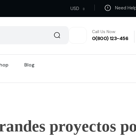
Need Hel
USD
Call Us Now:
0(800) 123-456
hop
Blog
randes proyectos po