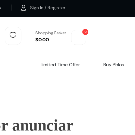
p
Sign In / Register
0
Shopping Basket
$
0.00
Iimited Time Offer
Buy Phlox
r anunciar